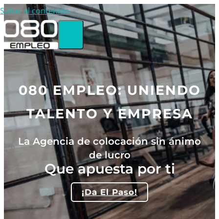
Saltar al contenido
080 EMPLEO: UNIENDO
TALENTO Y EMPRESA
La Agencia de colocación sin ánimo
de lucro
Que apuesta por ti
¡Da El Paso!