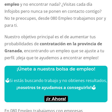
empleo
y no encontrar nada? ¿Visitas cada día
Infojobs pero nunca se ponen en contacto contigo?
No te preocupes, desde 080 Empleo trabajamos por y
para ti.
Nuestro objetivo principal es el de aumentar tus
probabilidades de
contratación en la provincia de
Granada
, encontrando un empleo que se ajuste a tu
perfil. ¡deja que te ayudemos a encontrar empleo!
¡Únete a nuestra bolsa de empleo!
🗳Si estás buscando trabajo y no obtienes resultados,
¡nosotros te ayudamos a conseguirlo!
🗳
¡Ir Ahora!
En 080 Empleo trabajamos con empresas