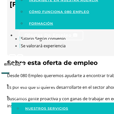
INSCRÍBETE EN NUESTRA AGENCIA
[Finalizada]
CÓMO FUNCIONA 080 EMPLEO
Motril, Granada
FORMACIÓN
Horario a consultar
Ofertas De Empleo
Salario Según convenio
Se valorará experiencia
Sobre esta oferta de empleo
Desde 080 Empleo queremos ayudarte a encontrar traba
PLAN DE INSERCIÓN
Es por eso que si quieres desarrollarte en el sector ah
EMPRESAS
Buscamos gente proactiva y con ganas de trabajar en eq
inscribirte!
NUESTROS SERVICIOS