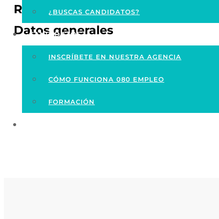
Requisitos
¿BUSCAS CANDIDATOS?
Datos generales
CANDIDATOS
Ubicación del centro de trabajo: Motril, Granada
INSCRÍBETE EN NUESTRA AGENCIA
Horario: Horario a consultar
Salario: Según convenio
CÓMO FUNCIONA 080 EMPLEO
Se valorará experiencia previa
FORMACIÓN
Ofertas De Empleo