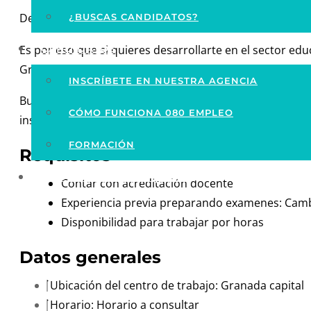
Desde 080 Empleo queremos ayudarte a encontrar traba
¿BUSCAS CANDIDATOS?
Es por eso que si quieres desarrollarte en el sector e
CANDIDATOS
Granada capital.
INSCRÍBETE EN NUESTRA AGENCIA
Buscamos gente proactiva y con ganas de trabajar en eq
CÓMO FUNCIONA 080 EMPLEO
inscribirte!
FORMACIÓN
Requisitos
Ofertas De Empleo
Contar con acreditación docente
Experiencia previa preparando examenes: Cambri
Disponibilidad para trabajar por horas
Datos generales
Ubicación del centro de trabajo: Granada capital
Horario: Horario a consultar