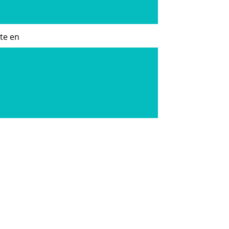
te en
es en