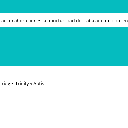
jo, apostamos por ti.
ducación ahora tienes la oportunidad de trabajar como docen
uipo, si crees que puedes encajar en este puesto, ¡no dud
dge, Trinity y Aptis