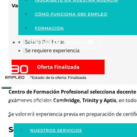
INSCRÍBETE EN NUESTRA AGENCIA
Vacante: docente
CÓMO FUNCIONA 080 EMPLEO
Granada capital
Horario a consultar
FORMACIÓN
Salario Por horas
Ofertas De Empleo
Se requiere experiencia
Oferta Finalizada
*Estado de la oferta: Finalizada
Centro de Formación Profesional selecciona docente 
exámenes oficiales
Cambridge, Trinity y Aptis
, en todo
PLAN DE INSERCIÓN
Se valorará experiencia previa en preparación de certif
EMPRESAS
Sobre esta oferta de empleo
NUESTROS SERVICIOS